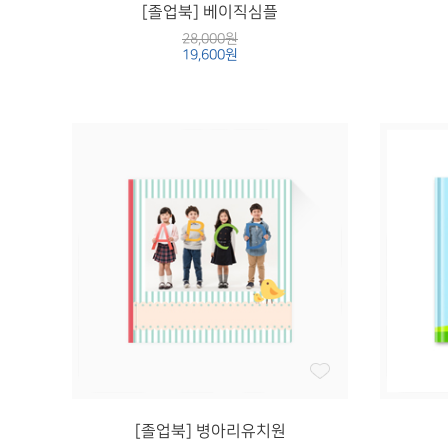
[졸업북] 베이직심플
28,000원
19,600원
[졸업북] 병아리유치원