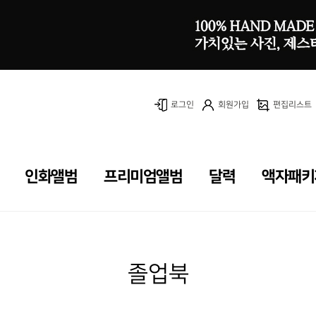
로그인
회원가입
편집리스트
인화앨범
프리미엄앨범
달력
액자패키
졸업북