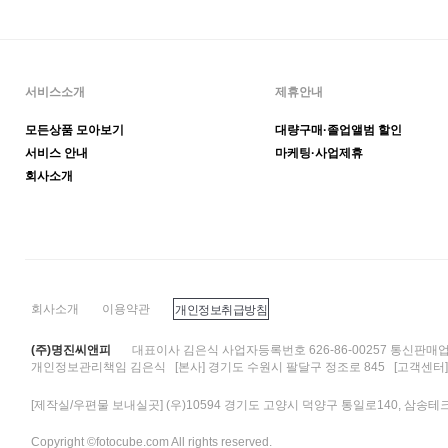
서비스소개
제휴안내
모든상품 모아보기
대량구매·졸업앨범 할인
서비스 안내
마케팅·사업제휴
회사소개
회사소개
이용약관
개인정보취급방침
(주)명진씨앤피
대표이사 김은식 사업자등록번호 626-86-00257 통신판매업
개인정보관리책임 김은식 [본사] 경기도 수원시 팔달구 정조로 845 [고객센터
[제작실/우편물 보내실곳] (우)10594 경기도 고양시 덕양구 통일로140, 삼송테
Copyright ©fotocube.com All rights reserved.