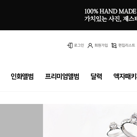
로그인
회원가입
편집리스트
인화앨범
프리미엄앨범
달력
액자패키